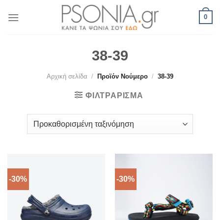
Skip
0
to
content
38-39
Αρχική σελίδα
/
Προϊόν Νούμερο
/
38-39
ΦΙΛΤΡΆΡΙΣΜΑ
-30%
-30%