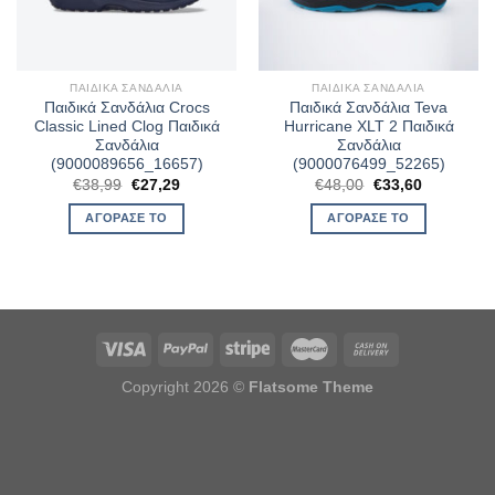
ΠΑΙΔΙΚΆ ΣΑΝΔΆΛΙΑ
ΠΑΙΔΙΚΆ ΣΑΝΔΆΛΙΑ
Παιδικά Σανδάλια Crocs
Παιδικά Σανδάλια Teva
Classic Lined Clog Παιδικά
Hurricane XLT 2 Παιδικά
Σανδάλια
Σανδάλια
(9000089656_16657)
(9000076499_52265)
Original
Η
Original
Η
€
38,99
€
27,29
€
48,00
€
33,60
price
τρέχουσα
price
τρέχουσα
was:
τιμή
was:
τιμή
ΑΓΌΡΑΣΈ ΤΟ
ΑΓΌΡΑΣΈ ΤΟ
€38,99.
είναι:
€48,00.
είναι:
€27,29.
€33,60.
Copyright 2026 ©
Flatsome Theme