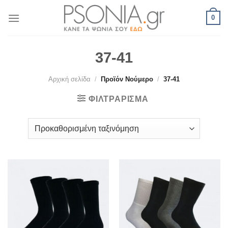
Skip
0
to
content
37-41
Αρχική σελίδα
/
Προϊόν Νούμερο
/
37-41
ΦΙΛΤΡΆΡΙΣΜΑ