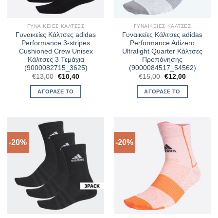
ΓΥΝΑΙΚΕΊΕΣ ΚΆΛΤΣΕΣ
ΓΥΝΑΙΚΕΊΕΣ ΚΆΛΤΣΕΣ
Γυναικείες Κάλτσες adidas
Γυναικείες Κάλτσες adidas
Performance 3-stripes
Performance Adizero
Cushioned Crew Unisex
Ultralight Quarter Κάλτσες
Κάλτσες 3 Τεμάχια
Προπόνησης
(9000082715_3625)
(9000084517_54562)
Original
Η
Original
Η
€
13,00
€
10,40
€
15,00
€
12,00
price
τρέχουσα
price
τρέχουσα
was:
τιμή
was:
τιμή
ΑΓΌΡΑΣΈ ΤΟ
ΑΓΌΡΑΣΈ ΤΟ
€13,00.
είναι:
€15,00.
είναι:
€10,40.
€12,00.
-20%
-20%