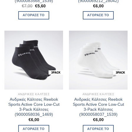
(9000083568_1539)
(9000069212_28042)
Original
Η
€
7,00
€
5,60
€
6,00
price
τρέχουσα
was:
τιμή
ΑΓΌΡΑΣΈ ΤΟ
ΑΓΌΡΑΣΈ ΤΟ
€7,00.
είναι:
€5,60.
ΑΝΔΡΙΚΈΣ ΚΆΛΤΣΕΣ
ΑΝΔΡΙΚΈΣ ΚΆΛΤΣΕΣ
Ανδρικές Κάλτσες Reebok
Ανδρικές Κάλτσες Reebok
Sports Active Core Low-Cut
Sports Active Core Low-Cut
3-Pack Κάλτσες
3-Pack Κάλτσες
(9000058036_1469)
(9000058037_1539)
€
6,00
€
6,00
ΑΓΌΡΑΣΈ ΤΟ
ΑΓΌΡΑΣΈ ΤΟ