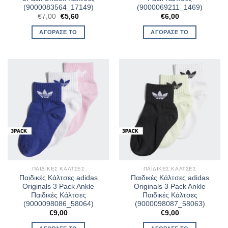
(9000083564_17149)
(9000069211_1469)
Original
Η
€
7,00
€
5,60
€
6,00
price
τρέχουσα
was:
τιμή
ΑΓΌΡΑΣΈ ΤΟ
ΑΓΌΡΑΣΈ ΤΟ
€7,00.
είναι:
€5,60.
ΠΑΙΔΙΚΈΣ ΚΆΛΤΣΕΣ
ΠΑΙΔΙΚΈΣ ΚΆΛΤΣΕΣ
Παιδικές Κάλτσες adidas
Παιδικές Κάλτσες adidas
Originals 3 Pack Ankle
Originals 3 Pack Ankle
Παιδικές Κάλτσες
Παιδικές Κάλτσες
(9000098086_58064)
(9000098087_58063)
€
9,00
€
9,00