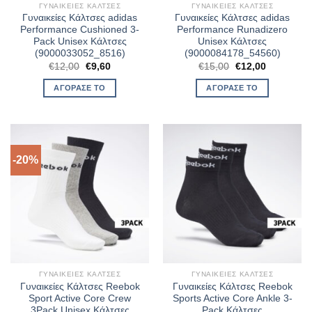
ΓΥΝΑΙΚΕΊΕΣ ΚΆΛΤΣΕΣ
ΓΥΝΑΙΚΕΊΕΣ ΚΆΛΤΣΕΣ
Γυναικείες Κάλτσες adidas
Γυναικείες Κάλτσες adidas
Performance Cushioned 3-
Performance Runadizero
Pack Unisex Κάλτσες
Unisex Κάλτσες
(9000033052_8516)
(9000084178_54560)
Original
Η
Original
Η
€
12,00
€
9,60
€
15,00
€
12,00
price
τρέχουσα
price
τρέχουσα
was:
τιμή
was:
τιμή
ΑΓΌΡΑΣΈ ΤΟ
ΑΓΌΡΑΣΈ ΤΟ
€12,00.
είναι:
€15,00.
είναι:
€9,60.
€12,00.
-20%
ΓΥΝΑΙΚΕΊΕΣ ΚΆΛΤΣΕΣ
ΓΥΝΑΙΚΕΊΕΣ ΚΆΛΤΣΕΣ
Γυναικείες Κάλτσες Reebok
Γυναικείες Κάλτσες Reebok
Sport Active Core Crew
Sports Active Core Ankle 3-
3Pack Unisex Κάλτσες
Pack Κάλτσες