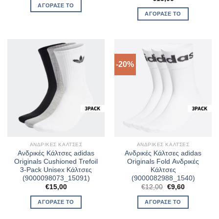
was:
τιμή
ΑΓΌΡΑΣΈ ΤΟ
€10,00.
είναι:
ΑΓΌΡΑΣΈ ΤΟ
€8,00.
-20%
ΑΝΔΡΙΚΈΣ ΚΆΛΤΣΕΣ
ΑΝΔΡΙΚΈΣ ΚΆΛΤΣΕΣ
Ανδρικές Κάλτσες adidas
Ανδρικές Κάλτσες adidas
Originals Cushioned Trefoil
Originals Fold Ανδρικές
3-Pack Unisex Κάλτσες
Κάλτσες
(9000098073_15091)
(9000082988_1540)
Original
Η
€
15,00
€
12,00
€
9,60
price
τρέχουσα
was:
τιμή
ΑΓΌΡΑΣΈ ΤΟ
ΑΓΌΡΑΣΈ ΤΟ
€12,00.
είναι:
€9,60.