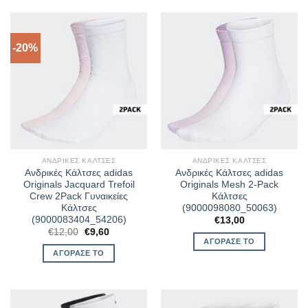
-20%
ΑΝΔΡΙΚΈΣ ΚΆΛΤΣΕΣ
ΑΝΔΡΙΚΈΣ ΚΆΛΤΣΕΣ
Ανδρικές Κάλτσες adidas
Ανδρικές Κάλτσες adidas
Originals Jacquard Trefoil
Originals Mesh 2-Pack
Crew 2Pack Γυναικείες
Κάλτσες
Κάλτσες
(9000098080_50063)
(9000083404_54206)
€
13,00
Original
Η
€
12,00
€
9,60
price
τρέχουσα
ΑΓΌΡΑΣΈ ΤΟ
was:
τιμή
ΑΓΌΡΑΣΈ ΤΟ
€12,00.
είναι:
€9,60.