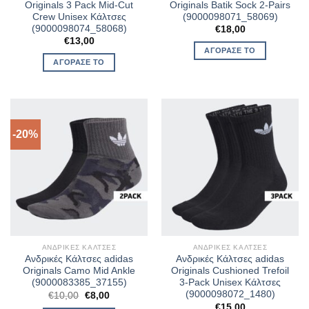
Originals 3 Pack Mid-Cut
Originals Batik Sock 2-Pairs
Crew Unisex Κάλτσες
(9000098071_58069)
(9000098074_58068)
€
18,00
€
13,00
ΑΓΌΡΑΣΈ ΤΟ
ΑΓΌΡΑΣΈ ΤΟ
-20%
ΑΝΔΡΙΚΈΣ ΚΆΛΤΣΕΣ
ΑΝΔΡΙΚΈΣ ΚΆΛΤΣΕΣ
Ανδρικές Κάλτσες adidas
Ανδρικές Κάλτσες adidas
Originals Camo Mid Ankle
Originals Cushioned Trefoil
(9000083385_37155)
3-Pack Unisex Κάλτσες
(9000098072_1480)
Original
Η
€
10,00
€
8,00
price
τρέχουσα
€
15,00