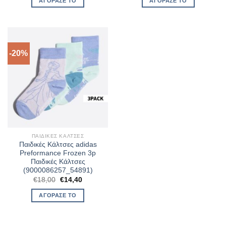
ΑΓΌΡΑΣΈ ΤΟ
ΑΓΌΡΑΣΈ ΤΟ
-20%
ΠΑΙΔΙΚΈΣ ΚΆΛΤΣΕΣ
Παιδικές Κάλτσες adidas
Preformance Frozen 3p
Παιδικές Κάλτσες
(9000086257_54891)
Original
Η
€
18,00
€
14,40
price
τρέχουσα
was:
τιμή
ΑΓΌΡΑΣΈ ΤΟ
€18,00.
είναι:
€14,40.