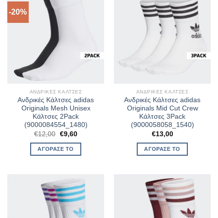
-20%
ΑΝΔΡΙΚΈΣ ΚΆΛΤΣΕΣ
ΑΝΔΡΙΚΈΣ ΚΆΛΤΣΕΣ
Ανδρικές Κάλτσες adidas
Ανδρικές Κάλτσες adidas
Originals Mesh Unisex
Originals Mid Cut Crew
Κάλτσες 2Pack
Κάλτσες 3Pack
(9000084554_1480)
(9000058058_1540)
Original
Η
€
12,00
€
9,60
€
13,00
price
τρέχουσα
was:
τιμή
ΑΓΌΡΑΣΈ ΤΟ
ΑΓΌΡΑΣΈ ΤΟ
€12,00.
είναι:
€9,60.