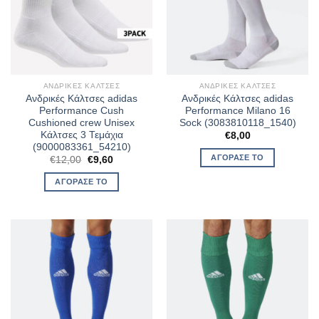
ΑΝΔΡΙΚΈΣ ΚΆΛΤΣΕΣ
ΑΝΔΡΙΚΈΣ ΚΆΛΤΣΕΣ
Ανδρικές Κάλτσες adidas
Ανδρικές Κάλτσες adidas
Performance Cush
Performance Milano 16
Cushioned crew Unisex
Sock (3083810118_1540)
Κάλτσες 3 Τεμάχια
€
8,00
(9000083361_54210)
ΑΓΌΡΑΣΈ ΤΟ
Original
Η
€
12,00
€
9,60
price
τρέχουσα
was:
τιμή
ΑΓΌΡΑΣΈ ΤΟ
€12,00.
είναι:
€9,60.