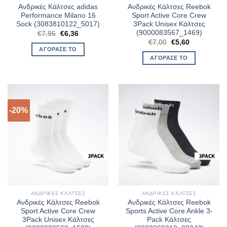
Ανδρικές Κάλτσες adidas
Ανδρικές Κάλτσες Reebok
Performance Milano 16
Sport Active Core Crew
Sock (3083810122_5017)
3Pack Unisex Κάλτσες
(9000083567_1469)
Original
Η
€
7,95
€
6,36
price
τρέχουσα
Original
Η
€
7,00
€
5,60
was:
τιμή
price
τρέχουσα
ΑΓΌΡΑΣΈ ΤΟ
€7,95.
είναι:
was:
τιμή
ΑΓΌΡΑΣΈ ΤΟ
€6,36.
€7,00.
είναι:
€5,60.
-20%
ΑΝΔΡΙΚΈΣ ΚΆΛΤΣΕΣ
ΑΝΔΡΙΚΈΣ ΚΆΛΤΣΕΣ
Ανδρικές Κάλτσες Reebok
Ανδρικές Κάλτσες Reebok
Sport Active Core Crew
Sports Active Core Ankle 3-
3Pack Unisex Κάλτσες
Pack Κάλτσες