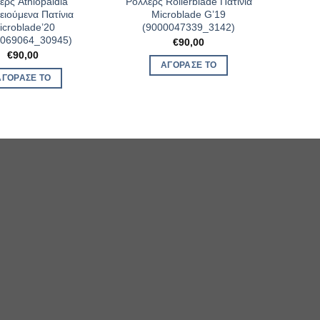
ερς Athlopaidia
Ρόλλερς Rollerblade Πατίνια
ειούμενα Πατίνια
Microblade G’19
icroblade’20
(9000047339_3142)
0069064_30945)
€
90,00
€
90,00
ΑΓΌΡΑΣΈ ΤΟ
ΑΓΌΡΑΣΈ ΤΟ