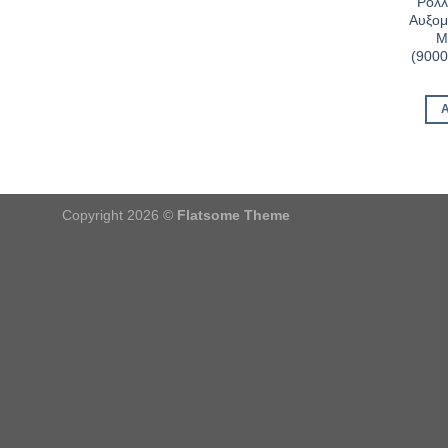
Ρόλλ
Αυξομ
M
(900
Copyright 2026 ©
Flatsome Theme