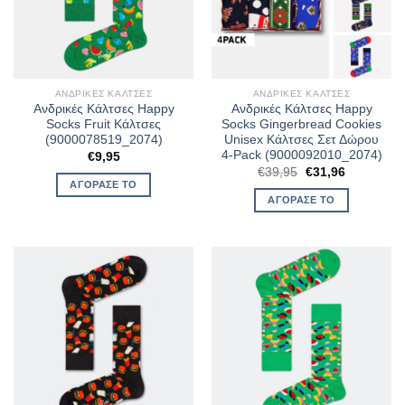
ΑΝΔΡΙΚΈΣ ΚΆΛΤΣΕΣ
ΑΝΔΡΙΚΈΣ ΚΆΛΤΣΕΣ
Ανδρικές Κάλτσες Happy
Ανδρικές Κάλτσες Happy
Socks Fruit Κάλτσες
Socks Gingerbread Cookies
(9000078519_2074)
Unisex Κάλτσες Σετ Δώρου
4-Pack (9000092010_2074)
€
9,95
Original
Η
€
39,95
€
31,96
price
τρέχουσα
ΑΓΌΡΑΣΈ ΤΟ
was:
τιμή
ΑΓΌΡΑΣΈ ΤΟ
€39,95.
είναι:
€31,96.