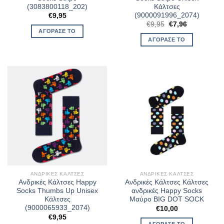
(3083800118_202)
Κάλτσες
(9000091996_2074)
€
9,95
Original
Η
€
9,95
€
7,96
price
τρέχουσα
ΑΓΌΡΑΣΈ ΤΟ
was:
τιμή
ΑΓΌΡΑΣΈ ΤΟ
€9,95.
είναι:
€7,96.
ΑΝΔΡΙΚΈΣ ΚΆΛΤΣΕΣ
ΑΝΔΡΙΚΈΣ ΚΆΛΤΣΕΣ
Ανδρικές Κάλτσες Happy
Ανδρικές Κάλτσες Κάλτσες
Socks Thumbs Up Unisex
ανδρικές Happy Socks
Κάλτσες
Μαύρο BIG DOT SOCK
(9000065933_2074)
€
10,00
€
9,95
ΑΓΌΡΑΣΈ ΤΟ