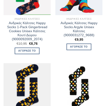
ΑΝΔΡΙΚΈΣ ΚΆΛΤΣΕΣ
ΑΝΔΡΙΚΈΣ ΚΆΛΤΣΕΣ
Ανδρικές Κάλτσες Happy
Ανδρικές Κάλτσες Happy
Socks 1-Pack Gingerbread
Socks Argyle Unisex
Cookies Unisex Κάλτσες
Κάλτσες
Κουτί Δώρου
(9000031272_9688)
(9000092009_2074)
€
9,95
Original
Η
€
10,95
€
8,76
price
τρέχουσα
ΑΓΌΡΑΣΈ ΤΟ
was:
τιμή
ΑΓΌΡΑΣΈ ΤΟ
€10,95.
είναι:
€8,76.