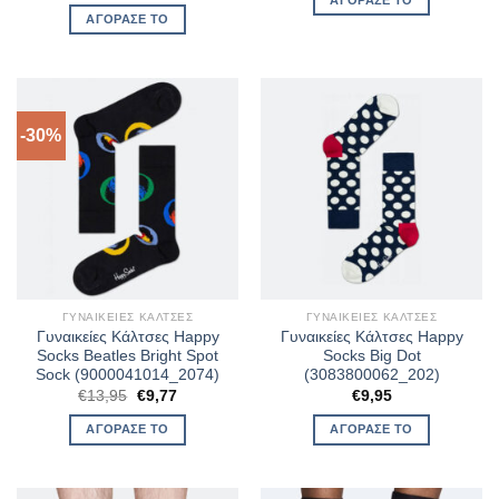
ΑΓΌΡΑΣΈ ΤΟ
-30%
ΓΥΝΑΙΚΕΊΕΣ ΚΆΛΤΣΕΣ
ΓΥΝΑΙΚΕΊΕΣ ΚΆΛΤΣΕΣ
Γυναικείες Κάλτσες Happy
Γυναικείες Κάλτσες Happy
Socks Beatles Bright Spot
Socks Big Dot
Sock (9000041014_2074)
(3083800062_202)
Original
Η
€
13,95
€
9,77
€
9,95
price
τρέχουσα
was:
τιμή
ΑΓΌΡΑΣΈ ΤΟ
ΑΓΌΡΑΣΈ ΤΟ
€13,95.
είναι:
€9,77.