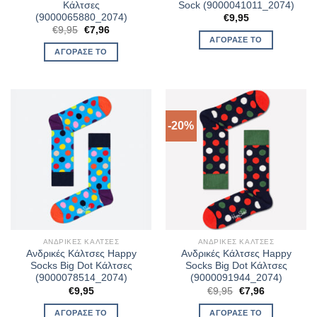
Κάλτσες
Sock (9000041011_2074)
(9000065880_2074)
€
9,95
Original
Η
€
9,95
€
7,96
price
τρέχουσα
ΑΓΌΡΑΣΈ ΤΟ
was:
τιμή
ΑΓΌΡΑΣΈ ΤΟ
€9,95.
είναι:
€7,96.
-20%
ΑΝΔΡΙΚΈΣ ΚΆΛΤΣΕΣ
ΑΝΔΡΙΚΈΣ ΚΆΛΤΣΕΣ
Ανδρικές Κάλτσες Happy
Ανδρικές Κάλτσες Happy
Socks Big Dot Κάλτσες
Socks Big Dot Κάλτσες
(9000078514_2074)
(9000091944_2074)
Original
Η
€
9,95
€
9,95
€
7,96
price
τρέχουσα
was:
τιμή
ΑΓΌΡΑΣΈ ΤΟ
ΑΓΌΡΑΣΈ ΤΟ