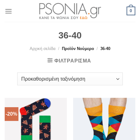
Skip
0
to
content
36-40
Αρχική σελίδα
/
Προϊόν Νούμερο
/
36-40
ΦΙΛΤΡΆΡΙΣΜΑ
-20%