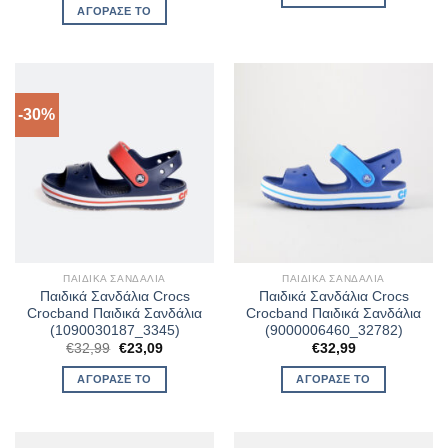
€32,99.
είναι:
was:
τιμή
ΑΓΌΡΑΣΈ ΤΟ
€23,09.
€32,99.
είναι:
€23,09.
-30%
ΠΑΙΔΙΚΆ ΣΑΝΔΆΛΙΑ
ΠΑΙΔΙΚΆ ΣΑΝΔΆΛΙΑ
Παιδικά Σανδάλια Crocs
Παιδικά Σανδάλια Crocs
Crocband Παιδικά Σανδάλια
Crocband Παιδικά Σανδάλια
(1090030187_3345)
(9000006460_32782)
Original
Η
€
32,99
€
23,09
€
32,99
price
τρέχουσα
was:
τιμή
ΑΓΌΡΑΣΈ ΤΟ
ΑΓΌΡΑΣΈ ΤΟ
€32,99.
είναι:
€23,09.