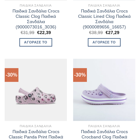
ΠΑΙΔΙΚΆ ΣΑΝΔΆΛΙΑ
ΠΑΙΔΙΚΆ ΣΑΝΔΆΛΙΑ
Παιδικά Σανδάλια Crocs
Παιδικά Σανδάλια Crocs
Classic Clog Παιδικά
Classic Lined Clog Παιδικά
Σανδάλια
Σανδάλια
(9000073016_3036)
(9000089656_16657)
Original
Η
Original
Η
€
31,99
€
22,39
€
38,99
€
27,29
price
τρέχουσα
price
τρέχουσα
was:
τιμή
was:
τιμή
ΑΓΌΡΑΣΈ ΤΟ
ΑΓΌΡΑΣΈ ΤΟ
€31,99.
είναι:
€38,99.
είναι:
€22,39.
€27,29.
-30%
-30%
ΠΑΙΔΙΚΆ ΣΑΝΔΆΛΙΑ
ΠΑΙΔΙΚΆ ΣΑΝΔΆΛΙΑ
Παιδικά Σανδάλια Crocs
Παιδικά Σανδάλια Crocs
Classic Panda Print Παιδικά
Crocband Clog Παιδικά