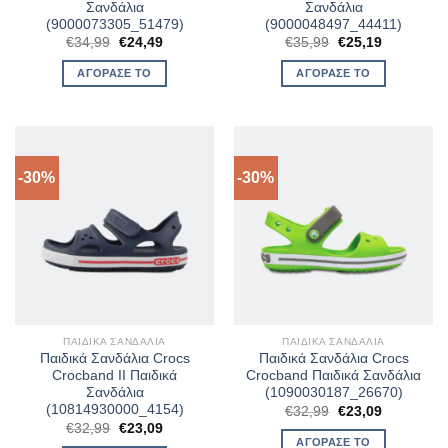
Σανδάλια
Σανδάλια
(9000073305_51479)
(9000048497_44411)
Original
Η
Original
Η
€
34,99
€
24,49
€
35,99
€
25,19
price
τρέχουσα
price
τρέχουσα
was:
τιμή
was:
τιμή
ΑΓΌΡΑΣΈ ΤΟ
ΑΓΌΡΑΣΈ ΤΟ
€34,99.
είναι:
€35,99.
είναι:
€24,49.
€25,19.
-30%
-30%
ΠΑΙΔΙΚΆ ΣΑΝΔΆΛΙΑ
ΠΑΙΔΙΚΆ ΣΑΝΔΆΛΙΑ
Παιδικά Σανδάλια Crocs
Παιδικά Σανδάλια Crocs
Crocband II Παιδικά
Crocband Παιδικά Σανδάλια
Σανδάλια
(1090030187_26670)
(10814930000_4154)
Original
Η
€
32,99
€
23,09
price
τρέχουσα
Original
Η
€
32,99
€
23,09
was:
τιμή
price
τρέχουσα
ΑΓΌΡΑΣΈ ΤΟ