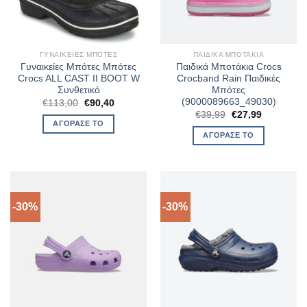
ΓΥΝΑΙΚΕΊΕΣ ΜΠΌΤΕΣ
ΠΑΙΔΙΚΆ ΜΠΟΤΆΚΙΑ
Γυναικείες Μπότες Μπότες
Παιδικά Μποτάκια Crocs
Crocs ALL CAST II BOOT W
Crocband Rain Παιδικές
Συνθετικό
Μπότες
(9000089663_49030)
Original
Η
€
113,00
€
90,40
price
τρέχουσα
Original
Η
€
39,99
€
27,99
was:
τιμή
price
τρέχουσα
ΑΓΌΡΑΣΈ ΤΟ
€113,00.
είναι:
was:
τιμή
ΑΓΌΡΑΣΈ ΤΟ
€90,40.
€39,99.
είναι:
€27,99.
-30%
-30%