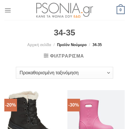
Skip
0
to
content
34-35
Αρχική σελίδα
/
Προϊόν Νούμερο
/
34-35
ΦΙΛΤΡΆΡΙΣΜΑ
-20%
-30%