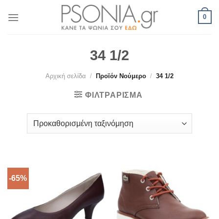
Skip
0
to
content
34 1/2
Αρχική σελίδα
/
Προϊόν Νούμερο
/
34 1/2
ΦΙΛΤΡΆΡΙΣΜΑ
-65%