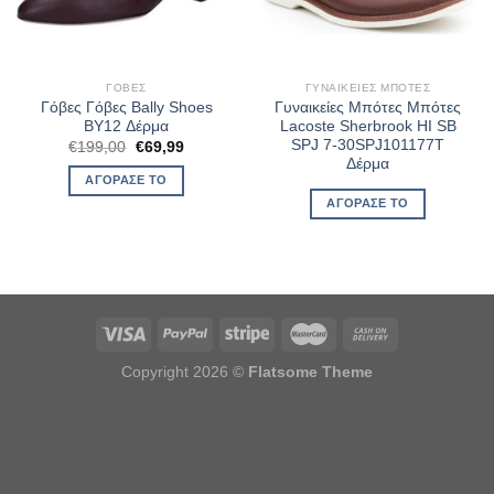
ΓΌΒΕΣ
ΓΥΝΑΙΚΕΊΕΣ ΜΠΌΤΕΣ
Γόβες Γόβες Bally Shoes
Γυναικείες Μπότες Μπότες
BY12 Δέρμα
Lacoste Sherbrook HI SB
SPJ 7-30SPJ101177T
Original
Η
€
199,00
€
69,99
price
τρέχουσα
Δέρμα
was:
τιμή
ΑΓΌΡΑΣΈ ΤΟ
€199,00.
είναι:
€69,99.
ΑΓΌΡΑΣΈ ΤΟ
Copyright 2026 ©
Flatsome Theme