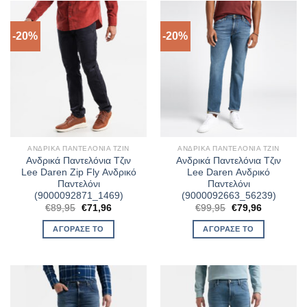
-20%
-20%
ΑΝΔΡΙΚΆ ΠΑΝΤΕΛΌΝΙΑ ΤΖΙΝ
ΑΝΔΡΙΚΆ ΠΑΝΤΕΛΌΝΙΑ ΤΖΙΝ
Ανδρικά Παντελόνια Τζιν
Ανδρικά Παντελόνια Τζιν
Lee Daren Zip Fly Ανδρικό
Lee Daren Ανδρικό
Παντελόνι
Παντελόνι
(9000092871_1469)
(9000092663_56239)
Original
Η
Original
Η
€
89,95
€
71,96
€
99,95
€
79,96
price
τρέχουσα
price
τρέχουσα
was:
τιμή
was:
τιμή
ΑΓΌΡΑΣΈ ΤΟ
ΑΓΌΡΑΣΈ ΤΟ
€89,95.
είναι:
€99,95.
είναι:
€71,96.
€79,96.