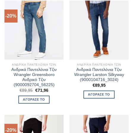
-20%
ΑΝΔΡΙΚΆ ΠΑΝΤΕΛΌΝΙΑ ΤΖΙΝ
ΑΝΔΡΙΚΆ ΠΑΝΤΕΛΌΝΙΑ ΤΖΙΝ
Ανδρικά Παντελόνια Τζιν
Ανδρικά Παντελόνια Τζιν
Wrangler Greensboro
Wrangler Larston Silkyway
Ανδρικό Τζιν
(9000104716_3024)
(9000092704_56225)
€
89,95
Original
Η
€
89,95
€
71,96
price
τρέχουσα
ΑΓΌΡΑΣΈ ΤΟ
was:
τιμή
ΑΓΌΡΑΣΈ ΤΟ
€89,95.
είναι:
€71,96.
-20%