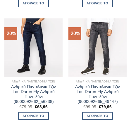
was:
τιμή
ΑΓΌΡΑΣΈ ΤΟ
ΑΓΌΡΑΣΈ ΤΟ
€79,95.
είναι:
€63,96.
-20%
-20%
ΑΝΔΡΙΚΆ ΠΑΝΤΕΛΌΝΙΑ ΤΖΙΝ
ΑΝΔΡΙΚΆ ΠΑΝΤΕΛΌΝΙΑ ΤΖΙΝ
Ανδρικά Παντελόνια Τζιν
Ανδρικά Παντελόνια Τζιν
Lee Daren Fly Ανδρικό
Lee Daren Fly Ανδρικό
Παντελόνι
Παντελόνι
(9000092662_56238)
(9000092665_49447)
Original
Η
Original
Η
€
79,95
€
63,96
€
99,95
€
79,96
price
τρέχουσα
price
τρέχουσα
was:
τιμή
was:
τιμή
ΑΓΌΡΑΣΈ ΤΟ
ΑΓΌΡΑΣΈ ΤΟ
€79,95.
είναι:
€99,95.
είναι:
€63,96.
€79,96.