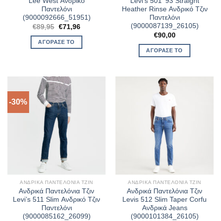
Lee West Ανδρικό
Levi’s 501 ’93 Straight
Παντελόνι
Heather Rinse Ανδρικό Τζιν
(9000092666_51951)
Παντελόνι
(9000087139_26105)
Original
Η
€
89,95
€
71,96
price
τρέχουσα
€
90,00
was:
τιμή
ΑΓΌΡΑΣΈ ΤΟ
€89,95.
είναι:
ΑΓΌΡΑΣΈ ΤΟ
€71,96.
-30%
ΑΝΔΡΙΚΆ ΠΑΝΤΕΛΌΝΙΑ ΤΖΙΝ
ΑΝΔΡΙΚΆ ΠΑΝΤΕΛΌΝΙΑ ΤΖΙΝ
Ανδρικά Παντελόνια Τζιν
Ανδρικά Παντελόνια Τζιν
Levi’s 511 Slim Ανδρικό Τζιν
Levis 512 Slim Taper Corfu
Παντελόνι
Ανδρικά Jeans
(9000085162_26099)
(9000101384_26105)