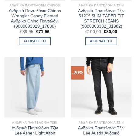
ΑΝΔΡΙΚΆ ΠΑΝΤΕΛΌΝΙΑ CHINOS
ΑΝΔΡΙΚΆ ΠΑΝΤΕΛΌΝΙΑ ΤΖΙΝ
Ανδρικά Παντελόνια Chinos
Ανδρικά Παντελόνια Τζιν
Wrangler Casey Pleated
512™ SLIM TAPER FIT
Ανδρικό Chino Παντελόνι
STRETCH JEANS
(9000093329_17030)
(9000003332_31982)
Original
Η
Original
Η
€
89,95
€
71,96
€
100,00
€
80,00
price
τρέχουσα
price
τρέχουσα
was:
τιμή
was:
τιμή
ΑΓΌΡΑΣΈ ΤΟ
ΑΓΌΡΑΣΈ ΤΟ
€89,95.
είναι:
€100,00.
είναι:
€71,96.
€80,00.
-20%
ΑΝΔΡΙΚΆ ΠΑΝΤΕΛΌΝΙΑ ΤΖΙΝ
ΑΝΔΡΙΚΆ ΠΑΝΤΕΛΌΝΙΑ ΤΖΙΝ
Ανδρικά Παντελόνια Τζιν
Ανδρικά Παντελόνια Τζιν
Lee Asher Light Alton
Lee Austin Ανδρικό