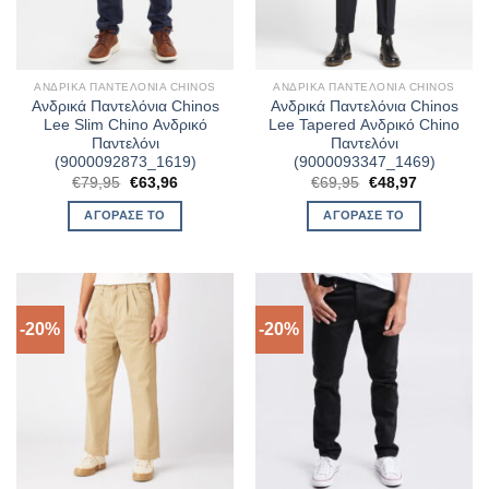
ΑΝΔΡΙΚΆ ΠΑΝΤΕΛΌΝΙΑ CHINOS
ΑΝΔΡΙΚΆ ΠΑΝΤΕΛΌΝΙΑ CHINOS
Ανδρικά Παντελόνια Chinos
Ανδρικά Παντελόνια Chinos
Lee Slim Chino Ανδρικό
Lee Tapered Ανδρικό Chino
Παντελόνι
Παντελόνι
(9000092873_1619)
(9000093347_1469)
Original
Η
Original
Η
€
79,95
€
63,96
€
69,95
€
48,97
price
τρέχουσα
price
τρέχουσα
was:
τιμή
was:
τιμή
ΑΓΌΡΑΣΈ ΤΟ
ΑΓΌΡΑΣΈ ΤΟ
€79,95.
είναι:
€69,95.
είναι:
€63,96.
€48,97.
-20%
-20%