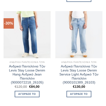
€130,00.
είναι:
€104,00.
-30%
ΑΝΔΡΙΚΆ ΠΑΝΤΕΛΌΝΙΑ ΤΖΙΝ
ΑΝΔΡΙΚΆ ΠΑΝΤΕΛΌΝΙΑ ΤΖΙΝ
Ανδρικά Παντελόνια Τζιν
Ανδρικά Παντελόνια Τζιν
Levis Stay Loose Denim
Levis Stay Loose Denim
Hang Ανδρικό Jean
Service Light Ανδρικό Τζιν
Παντελόνι
Παντελόνι
(9000072218_26105)
(9000101389_26103)
Original
Η
€
120,00
€
84,00
€
130,00
price
τρέχουσα
was:
τιμή
ΑΓΌΡΑΣΈ ΤΟ
ΑΓΌΡΑΣΈ ΤΟ
€120,00.
είναι:
€84,00.