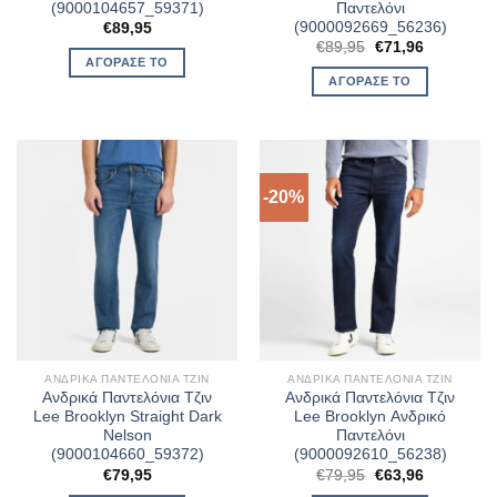
(9000104657_59371)
Παντελόνι
(9000092669_56236)
€
89,95
Original
Η
€
89,95
€
71,96
price
τρέχουσα
ΑΓΌΡΑΣΈ ΤΟ
was:
τιμή
ΑΓΌΡΑΣΈ ΤΟ
€89,95.
είναι:
€71,96.
-20%
ΑΝΔΡΙΚΆ ΠΑΝΤΕΛΌΝΙΑ ΤΖΙΝ
ΑΝΔΡΙΚΆ ΠΑΝΤΕΛΌΝΙΑ ΤΖΙΝ
Ανδρικά Παντελόνια Τζιν
Ανδρικά Παντελόνια Τζιν
Lee Brooklyn Straight Dark
Lee Brooklyn Ανδρικό
Nelson
Παντελόνι
(9000104660_59372)
(9000092610_56238)
Original
Η
€
79,95
€
79,95
€
63,96
price
τρέχουσα