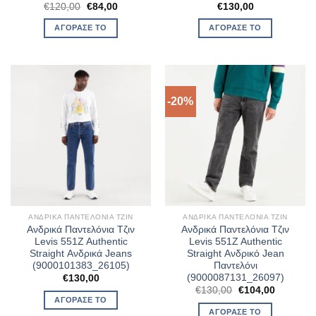
Original
Η
€
120,00
€
84,00
€
130,00
price
τρέχουσα
was:
τιμή
ΑΓΌΡΑΣΈ ΤΟ
ΑΓΌΡΑΣΈ ΤΟ
€120,00.
είναι:
€84,00.
-20%
ΑΝΔΡΙΚΆ ΠΑΝΤΕΛΌΝΙΑ ΤΖΙΝ
ΑΝΔΡΙΚΆ ΠΑΝΤΕΛΌΝΙΑ ΤΖΙΝ
Ανδρικά Παντελόνια Τζιν
Ανδρικά Παντελόνια Τζιν
Levis 551Z Authentic
Levis 551Z Authentic
Straight Ανδρικά Jeans
Straight Ανδρικό Jean
(9000101383_26105)
Παντελόνι
(9000087131_26097)
€
130,00
Original
Η
€
130,00
€
104,00
price
τρέχουσ
ΑΓΌΡΑΣΈ ΤΟ
was:
τιμή
ΑΓΌΡΑΣΈ ΤΟ