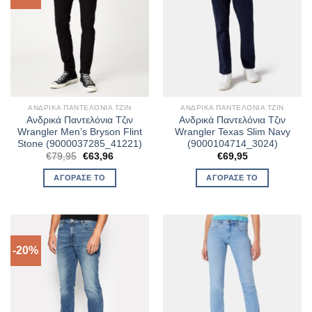
ΑΝΔΡΙΚΆ ΠΑΝΤΕΛΌΝΙΑ ΤΖΙΝ
ΑΝΔΡΙΚΆ ΠΑΝΤΕΛΌΝΙΑ ΤΖΙΝ
Ανδρικά Παντελόνια Τζιν
Ανδρικά Παντελόνια Τζιν
Wrangler Men’s Bryson Flint
Wrangler Texas Slim Navy
Stone (9000037285_41221)
(9000104714_3024)
Original
Η
€
79,95
€
63,96
€
69,95
price
τρέχουσα
was:
τιμή
ΑΓΌΡΑΣΈ ΤΟ
ΑΓΌΡΑΣΈ ΤΟ
€79,95.
είναι:
€63,96.
-20%