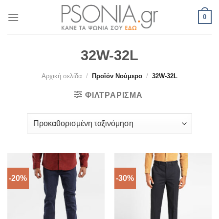
Skip
0
to
content
32W-32L
Αρχική σελίδα
/
Προϊόν Νούμερο
/
32W-32L
ΦΙΛΤΡΆΡΙΣΜΑ
-20%
-30%