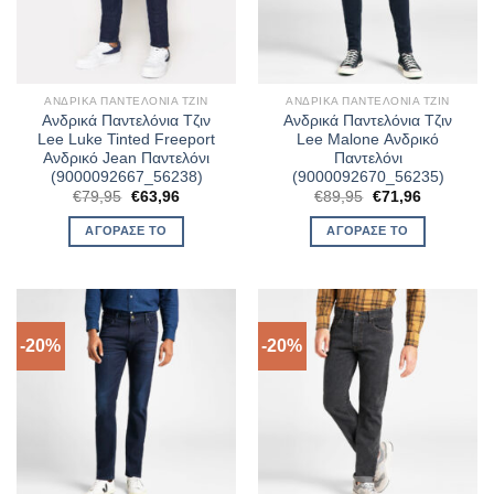
ΑΝΔΡΙΚΆ ΠΑΝΤΕΛΌΝΙΑ ΤΖΙΝ
ΑΝΔΡΙΚΆ ΠΑΝΤΕΛΌΝΙΑ ΤΖΙΝ
Ανδρικά Παντελόνια Τζιν
Ανδρικά Παντελόνια Τζιν
Lee Luke Tinted Freeport
Lee Malone Ανδρικό
Ανδρικό Jean Παντελόνι
Παντελόνι
(9000092667_56238)
(9000092670_56235)
Original
Η
Original
Η
€
79,95
€
63,96
€
89,95
€
71,96
price
τρέχουσα
price
τρέχουσα
was:
τιμή
was:
τιμή
ΑΓΌΡΑΣΈ ΤΟ
ΑΓΌΡΑΣΈ ΤΟ
€79,95.
είναι:
€89,95.
είναι:
€63,96.
€71,96.
-20%
-20%