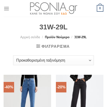
Skip
0
to
content
31W-29L
Αρχική σελίδα
/
Προϊόν Νούμερο
/
31W-29L
ΦΙΛΤΡΆΡΙΣΜΑ
-40%
-20%