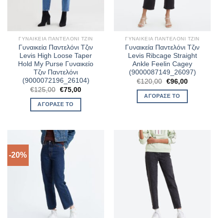
ΓΥΝΑΙΚΕΊΑ ΠΑΝΤΕΛΌΝΙ ΤΖΙΝ
ΓΥΝΑΙΚΕΊΑ ΠΑΝΤΕΛΌΝΙ ΤΖΙΝ
Γυναικεία Παντελόνι Τζιν
Γυναικεία Παντελόνι Τζιν
Levis High Loose Taper
Levis Ribcage Straight
Hold My Purse Γυναικείο
Ankle Feelin Cagey
Τζιν Παντελόνι
(9000087149_26097)
(9000072196_26104)
Original
Η
€
120,00
€
96,00
price
τρέχουσα
Original
Η
€
125,00
€
75,00
was:
τιμή
price
τρέχουσα
ΑΓΌΡΑΣΈ ΤΟ
€120,00.
είναι:
was:
τιμή
ΑΓΌΡΑΣΈ ΤΟ
€96,00.
€125,00.
είναι:
€75,00.
-20%