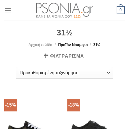
Skip
0
to
content
31½
Αρχική σελίδα
/
Προϊόν Νούμερο
/
31½
ΦΙΛΤΡΆΡΙΣΜΑ
-15%
-18%