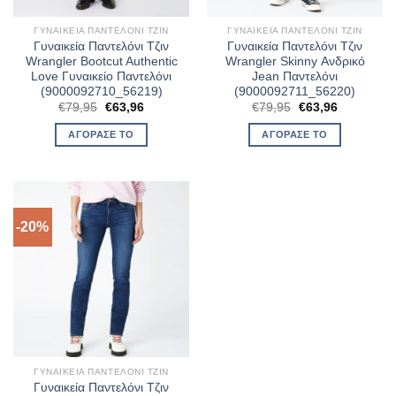
ΓΥΝΑΙΚΕΊΑ ΠΑΝΤΕΛΌΝΙ ΤΖΙΝ
ΓΥΝΑΙΚΕΊΑ ΠΑΝΤΕΛΌΝΙ ΤΖΙΝ
Γυναικεία Παντελόνι Τζιν
Γυναικεία Παντελόνι Τζιν
Wrangler Bootcut Authentic
Wrangler Skinny Ανδρικό
Love Γυναικείο Παντελόνι
Jean Παντελόνι
(9000092710_56219)
(9000092711_56220)
Original
Η
Original
Η
€
79,95
€
63,96
€
79,95
€
63,96
price
τρέχουσα
price
τρέχουσα
was:
τιμή
was:
τιμή
ΑΓΌΡΑΣΈ ΤΟ
ΑΓΌΡΑΣΈ ΤΟ
€79,95.
είναι:
€79,95.
είναι:
€63,96.
€63,96.
-20%
ΓΥΝΑΙΚΕΊΑ ΠΑΝΤΕΛΌΝΙ ΤΖΙΝ
Γυναικεία Παντελόνι Τζιν