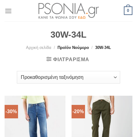
Skip
0
to
content
30W-34L
Αρχική σελίδα
/
Προϊόν Νούμερο
/
30W-34L
ΦΙΛΤΡΆΡΙΣΜΑ
-30%
-20%