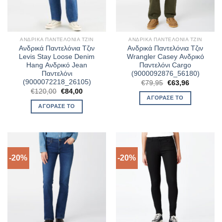
ΑΝΔΡΙΚΆ ΠΑΝΤΕΛΌΝΙΑ ΤΖΙΝ
ΑΝΔΡΙΚΆ ΠΑΝΤΕΛΌΝΙΑ ΤΖΙΝ
Ανδρικά Παντελόνια Τζιν
Ανδρικά Παντελόνια Τζιν
Levis Stay Loose Denim
Wrangler Casey Ανδρικό
Hang Ανδρικό Jean
Παντελόνι Cargo
Παντελόνι
(9000092876_56180)
(9000072218_26105)
Original
Η
€
79,95
€
63,96
price
τρέχουσα
Original
Η
€
120,00
€
84,00
was:
τιμή
price
τρέχουσα
ΑΓΌΡΑΣΈ ΤΟ
€79,95.
είναι:
was:
τιμή
ΑΓΌΡΑΣΈ ΤΟ
€63,96.
€120,00.
είναι:
€84,00.
-20%
-20%