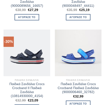
Σανδάλια
Σανδάλια
(9000089656_16657)
(9000048497_44411)
Original
Η
Original
Η
€
38,99
€
27,29
€
35,99
€
25,19
price
τρέχουσα
price
τρέχουσα
was:
τιμή
was:
τιμή
ΑΓΌΡΑΣΈ ΤΟ
ΑΓΌΡΑΣΈ ΤΟ
€38,99.
είναι:
€35,99.
είναι:
€27,29.
€25,19.
-30%
ΠΑΙΔΙΚΆ ΣΑΝΔΆΛΙΑ
ΠΑΙΔΙΚΆ ΣΑΝΔΆΛΙΑ
Παιδικά Σανδάλια Crocs
Παιδικά Σανδάλια Crocs
Crocband II Παιδικά
Crocband Παιδικά Σανδάλια
Σανδάλια
(9000006460_32782)
(10814930000_4154)
€
32,99
Original
Η
€
32,99
€
23,09
price
τρέχουσα
ΑΓΌΡΑΣΈ ΤΟ