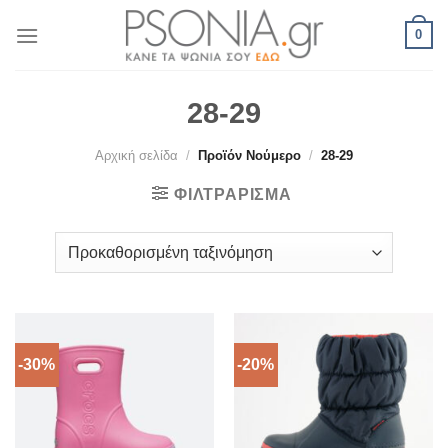
Skip
0
to
content
28-29
Αρχική σελίδα
/
Προϊόν Νούμερο
/
28-29
ΦΙΛΤΡΆΡΙΣΜΑ
-30%
-20%