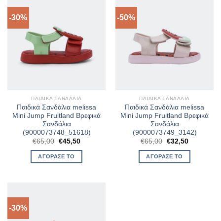
-30%
-50%
ΠΑΙΔΙΚΆ ΣΑΝΔΆΛΙΑ
ΠΑΙΔΙΚΆ ΣΑΝΔΆΛΙΑ
Παιδικά Σανδάλια melissa
Παιδικά Σανδάλια melissa
Mini Jump Fruitland Βρεφικά
Mini Jump Fruitland Βρεφικά
Σανδάλια
Σανδάλια
(9000073748_51618)
(9000073749_3142)
Original
Η
Original
Η
€
65,00
€
45,50
€
65,00
€
32,50
price
τρέχουσα
price
τρέχουσα
was:
τιμή
was:
τιμή
ΑΓΌΡΑΣΈ ΤΟ
ΑΓΌΡΑΣΈ ΤΟ
€65,00.
είναι:
€65,00.
είναι:
€45,50.
€32,50.
-30%