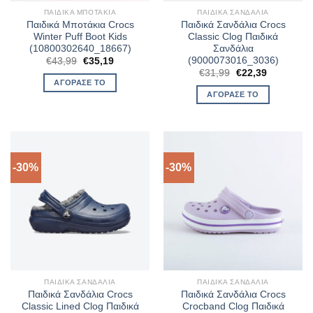
ΠΑΙΔΙΚΆ ΜΠΟΤΆΚΙΑ
ΠΑΙΔΙΚΆ ΣΑΝΔΆΛΙΑ
Παιδικά Μποτάκια Crocs
Παιδικά Σανδάλια Crocs
Winter Puff Boot Kids
Classic Clog Παιδικά
(10800302640_18667)
Σανδάλια
(9000073016_3036)
Original
Η
€
43,99
€
35,19
price
τρέχουσα
Original
Η
€
31,99
€
22,39
was:
τιμή
price
τρέχουσα
ΑΓΌΡΑΣΈ ΤΟ
€43,99.
είναι:
was:
τιμή
ΑΓΌΡΑΣΈ ΤΟ
€35,19.
€31,99.
είναι:
€22,39.
-30%
-30%
ΠΑΙΔΙΚΆ ΣΑΝΔΆΛΙΑ
ΠΑΙΔΙΚΆ ΣΑΝΔΆΛΙΑ
Παιδικά Σανδάλια Crocs
Παιδικά Σανδάλια Crocs
Classic Lined Clog Παιδικά
Crocband Clog Παιδικά