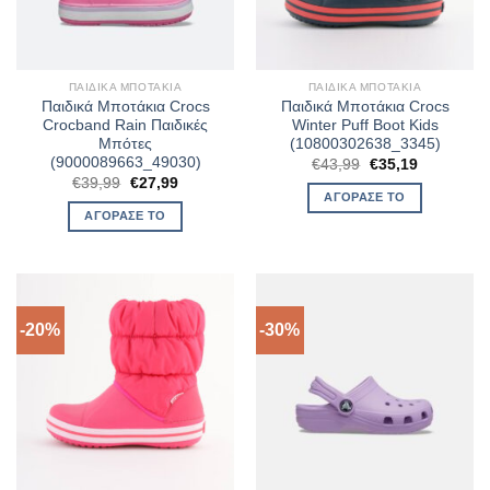
ΠΑΙΔΙΚΆ ΜΠΟΤΆΚΙΑ
ΠΑΙΔΙΚΆ ΜΠΟΤΆΚΙΑ
Παιδικά Μποτάκια Crocs
Παιδικά Μποτάκια Crocs
Crocband Rain Παιδικές
Winter Puff Boot Kids
Μπότες
(10800302638_3345)
(9000089663_49030)
Original
Η
€
43,99
€
35,19
price
τρέχουσα
Original
Η
€
39,99
€
27,99
was:
τιμή
price
τρέχουσα
ΑΓΌΡΑΣΈ ΤΟ
€43,99.
είναι:
was:
τιμή
ΑΓΌΡΑΣΈ ΤΟ
€35,19.
€39,99.
είναι:
€27,99.
-20%
-30%