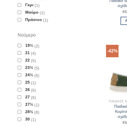
Παιδικά 
Γκρι
1
σχέδ
€
5
Μαύρο
1
Πράσινο
1
Νούμερο
19½
2
-42%
21
4
22
5
23½
5
24½
6
25
1
26
6
27
6
27½
1
Παιδικ
Κορίτ
28½
8
σχέδ
30
1
€
5