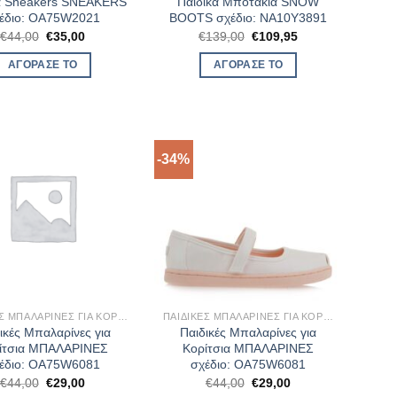
ά Sneakers SNEAKERS
Παιδικά Μποτάκια SNOW
έδιο: OA75W2021
BOOTS σχέδιο: NA10Y3891
Original
Η
Original
Η
€
44,00
€
35,00
€
139,00
€
109,95
price
τρέχουσα
price
τρέχουσα
was:
τιμή
was:
τιμή
ΑΓΌΡΑΣΈ ΤΟ
ΑΓΌΡΑΣΈ ΤΟ
€44,00.
είναι:
€139,00.
είναι:
€35,00.
€109,95.
-34%
ΠΑΙΔΙΚΈΣ ΜΠΑΛΑΡΊΝΕΣ ΓΙΑ ΚΟΡΊΤΣΙΑ
ΠΑΙΔΙΚΈΣ ΜΠΑΛΑΡΊΝΕΣ ΓΙΑ ΚΟΡΊΤΣΙΑ
ικές Μπαλαρίνες για
Παιδικές Μπαλαρίνες για
ίτσια ΜΠΑΛΑΡΙΝΕΣ
Κορίτσια ΜΠΑΛΑΡΙΝΕΣ
έδιο: OA75W6081
σχέδιο: OA75W6081
Original
Η
Original
Η
€
44,00
€
29,00
€
44,00
€
29,00
price
τρέχουσα
price
τρέχουσα