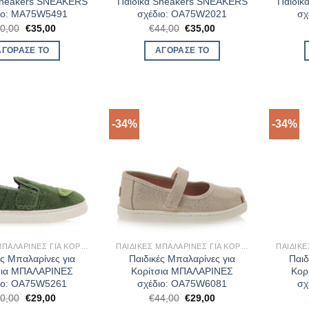
Sneakers SNEAKERS
Παιδικά Sneakers SNEAKERS
Παιδικ
ιο: MA75W5491
σχέδιο: OA75W2021
σχ
Original
Η
Original
Η
0,00
€
35,00
€
44,00
€
35,00
price
τρέχουσα
price
τρέχουσα
was:
τιμή
was:
τιμή
ΑΓΌΡΑΣΈ ΤΟ
ΑΓΌΡΑΣΈ ΤΟ
€50,00.
είναι:
€44,00.
είναι:
€35,00.
€35,00.
-34%
-34%
ΠΑΙΔΙΚΈΣ ΜΠΑΛΑΡΊΝΕΣ ΓΙΑ ΚΟΡΊΤΣΙΑ
ΠΑΙΔΙΚΈΣ ΜΠΑΛΑΡΊΝΕΣ ΓΙΑ ΚΟΡΊΤΣΙΑ
ές Μπαλαρίνες για
Παιδικές Μπαλαρίνες για
Παιδ
σια ΜΠΑΛΑΡΙΝΕΣ
Κορίτσια ΜΠΑΛΑΡΙΝΕΣ
Κορ
ιο: OA75W5261
σχέδιο: OA75W6081
σχ
Original
Η
Original
Η
0,00
€
29,00
€
44,00
€
29,00
price
τρέχουσα
price
τρέχουσα