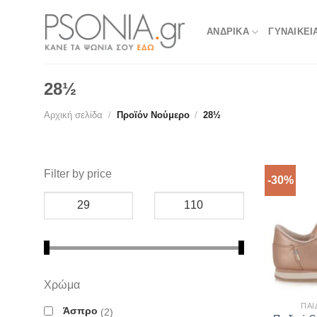
Skip
to
ΑΝΔΡΙΚΑ
ΓΥΝΑΙΚΕΙ
content
28½
Αρχική σελίδα
/
Προϊόν Νούμερο
/
28½
Filter by price
-30%
Χρώμα
ΠΑΙ
Άσπρο
2