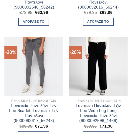
Παντελόνι
Παντελόνι
(9000092640_56242)
(9000092616_56244)
Original
Η
Original
Η
€
79,95
€
63,96
€
79,95
€
63,96
price
τρέχουσα
price
τρέχουσα
was:
τιμή
was:
τιμή
ΑΓΌΡΑΣΈ ΤΟ
ΑΓΌΡΑΣΈ ΤΟ
€79,95.
είναι:
€79,95.
είναι:
€63,96.
€63,96.
-20%
-20%
ΓΥΝΑΙΚΕΊΑ ΠΑΝΤΕΛΌΝΙ ΤΖΙΝ
ΓΥΝΑΙΚΕΊΑ ΠΑΝΤΕΛΌΝΙ ΤΖΙΝ
Γυναικεία Παντελόνι Τζιν
Γυναικεία Παντελόνι Τζιν
Lee Scarlett Γυναικείο Τζιν
Lee Wide Leg Long
Παντελόνι
Γυναικείο Παντελόνι
(9000092617_56243)
(9000092596_1469)
Original
Η
Original
Η
€
89,95
€
71,96
€
89,95
€
71,96
price
τρέχουσα
price
τρέχουσα