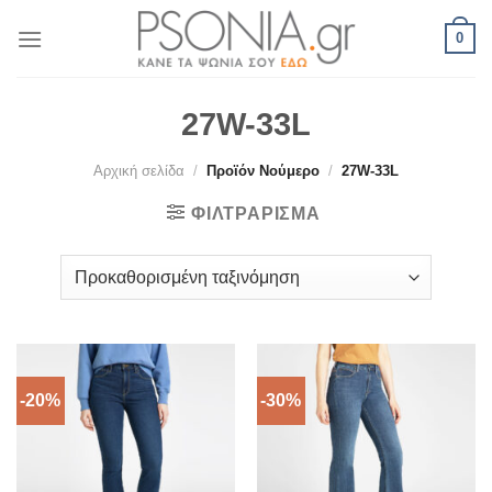
Skip
0
to
content
27W-33L
Αρχική σελίδα
/
Προϊόν Νούμερο
/
27W-33L
ΦΙΛΤΡΆΡΙΣΜΑ
-20%
-30%