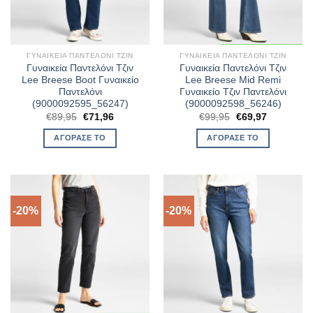
ΓΥΝΑΙΚΕΊΑ ΠΑΝΤΕΛΌΝΙ ΤΖΙΝ
ΓΥΝΑΙΚΕΊΑ ΠΑΝΤΕΛΌΝΙ ΤΖΙΝ
Γυναικεία Παντελόνι Τζιν
Γυναικεία Παντελόνι Τζιν
Lee Breese Boot Γυναικείο
Lee Breese Mid Remi
Παντελόνι
Γυναικείο Τζιν Παντελόνι
(9000092595_56247)
(9000092598_56246)
Original
Η
Original
Η
€
89,95
€
71,96
€
99,95
€
69,97
price
τρέχουσα
price
τρέχουσα
was:
τιμή
was:
τιμή
ΑΓΌΡΑΣΈ ΤΟ
ΑΓΌΡΑΣΈ ΤΟ
€89,95.
είναι:
€99,95.
είναι:
€71,96.
€69,97.
-20%
-20%