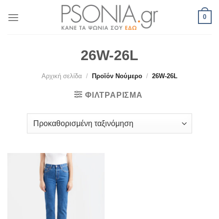
Skip
0
to
content
26W-26L
Αρχική σελίδα
/
Προϊόν Νούμερο
/
26W-26L
ΦΙΛΤΡΆΡΙΣΜΑ