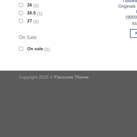
Παιδικ
26
1
Originals
26.5
1
(900
27
1
€
5
On Sale
On sale
1
Copyright 2026 ©
Flatsome Theme