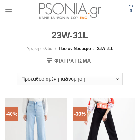
Skip
0
to
content
23W-31L
Αρχική σελίδα
/
Προϊόν Νούμερο
/
23W-31L
ΦΙΛΤΡΆΡΙΣΜΑ
-40%
-30%