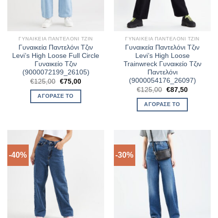
ΓΥΝΑΙΚΕΊΑ ΠΑΝΤΕΛΌΝΙ ΤΖΙΝ
ΓΥΝΑΙΚΕΊΑ ΠΑΝΤΕΛΌΝΙ ΤΖΙΝ
Γυναικεία Παντελόνι Τζιν
Γυναικεία Παντελόνι Τζιν
Levi’s High Loose Full Circle
Levi’s High Loose
Γυναικείο Τζιν
Trainwreck Γυναικείο Τζιν
(9000072199_26105)
Παντελόνι
(9000054176_26097)
Original
Η
€
125,00
€
75,00
price
τρέχουσα
Original
Η
€
125,00
€
87,50
was:
τιμή
price
τρέχουσα
ΑΓΌΡΑΣΈ ΤΟ
€125,00.
είναι:
was:
τιμή
ΑΓΌΡΑΣΈ ΤΟ
€75,00.
€125,00.
είναι:
€87,50.
-40%
-30%