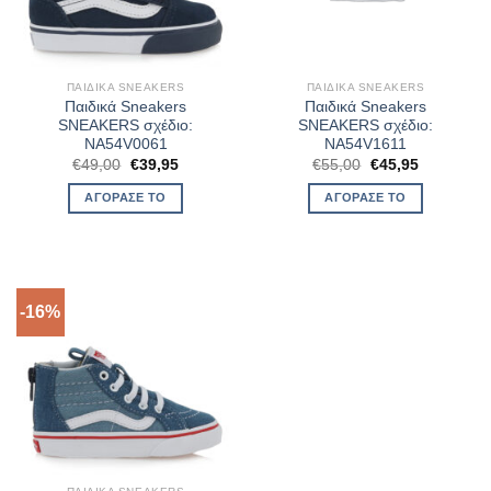
ΠΑΙΔΙΚΆ SNEAKERS
ΠΑΙΔΙΚΆ SNEAKERS
Παιδικά Sneakers
Παιδικά Sneakers
SNEAKERS σχέδιο:
SNEAKERS σχέδιο:
NA54V0061
NA54V1611
Original
Η
Original
Η
€
49,00
€
39,95
€
55,00
€
45,95
price
τρέχουσα
price
τρέχουσα
was:
τιμή
was:
τιμή
ΑΓΌΡΑΣΈ ΤΟ
ΑΓΌΡΑΣΈ ΤΟ
€49,00.
είναι:
€55,00.
είναι:
€39,95.
€45,95.
-16%