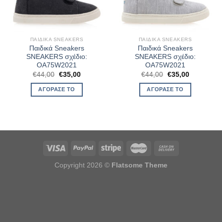
ΠΑΙΔΙΚΆ SNEAKERS
ΠΑΙΔΙΚΆ SNEAKERS
Παιδικά Sneakers
Παιδικά Sneakers
SNEAKERS σχέδιο:
SNEAKERS σχέδιο:
OA75W2021
OA75W2021
Original
Η
Original
Η
€
44,00
€
35,00
€
44,00
€
35,00
price
τρέχουσα
price
τρέχουσα
was:
τιμή
was:
τιμή
ΑΓΌΡΑΣΈ ΤΟ
ΑΓΌΡΑΣΈ ΤΟ
€44,00.
είναι:
€44,00.
είναι:
€35,00.
€35,00.
Copyright 2026 ©
Flatsome Theme