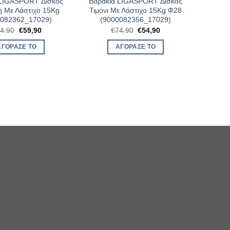
 LIGASPORT Δίσκος
Βαράκια LIGASPORT Δίσκος
η Με Λάστιχο 15Kg
Τιμόνι Με Λάστιχο 15Kg Φ28
0082362_17029)
(9000082356_17029)
Original
Η
Original
Η
4,90
€
59,90
€
74,90
€
54,90
price
τρέχουσα
price
τρέχουσα
was:
τιμή
was:
τιμή
ΑΓΌΡΑΣΈ ΤΟ
ΑΓΌΡΑΣΈ ΤΟ
€74,90.
είναι:
€74,90.
είναι:
€59,90.
€54,90.