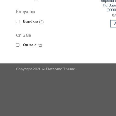
Βαράκια
Για Βάρ
(900
Κατηγορία
€
7
Βαράκια
2
On Sale
On sale
2
Copyright 2026 ©
Flatsome Theme