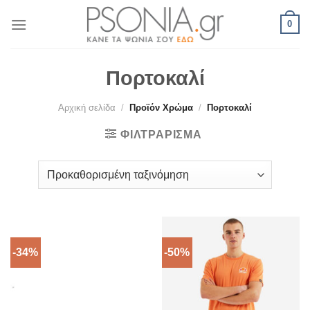
Skip
0
to
content
Πορτοκαλί
Αρχική σελίδα
/
Προϊόν Χρώμα
/
Πορτοκαλί
ΦΙΛΤΡΆΡΙΣΜΑ
-34%
-50%