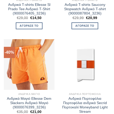
ΑΝΔΡΙΚΆ T-SHIRTS
ΑΝΔΡΙΚΆ T-SHIRTS
Ανδρικά T-shirts Ellesse Sl
Ανδρικά T-shirts Saucony
Prado Tee Aνδρικό Τ-Shirt
Stopwatch Ανδρικό T-shirt
(9000076405_3236)
(9000087804_3236)
Original
Η
Original
Η
€
29,00
€
14,50
€
29,99
€
20,99
price
τρέχουσα
price
τρέχουσα
was:
τιμή
was:
τιμή
ΑΓΌΡΑΣΈ ΤΟ
ΑΓΌΡΑΣΈ ΤΟ
€29,00.
είναι:
€29,99.
είναι:
€14,50.
€20,99.
-40%
ΑΝΔΡΙΚΆ ΜΑΓΙΌ
ΑΝΔΡΙΚΆ ΠΟΡΤΟΦΌΛΙΑ
Ανδρικά Μαγιό Ellesse Dem
Ανδρικά Πορτοφόλια
Slackers Ανδρικό Μαγιό
Πορτοφόλια ανδρικά Secrid
(9000076399_3236)
Πορτοκαλί Moneyband Light
Stream
Original
Η
€
35,00
€
21,00