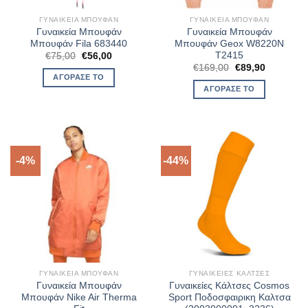
ΓΥΝΑΙΚΕΊΑ ΜΠΟΥΦΆΝ
ΓΥΝΑΙΚΕΊΑ ΜΠΟΥΦΆΝ
Γυναικεία Μπουφάν
Γυναικεία Μπουφάν
Μπουφάν Fila 683440
Μπουφάν Geox W8220N
T2415
Original
Η
€
75,00
€
56,00
price
τρέχουσα
Original
Η
€
169,00
€
89,90
was:
τιμή
price
τρέχουσα
ΑΓΌΡΑΣΈ ΤΟ
€75,00.
είναι:
was:
τιμή
ΑΓΌΡΑΣΈ ΤΟ
€56,00.
€169,00.
είναι:
€89,90.
-4%
-44%
ΓΥΝΑΙΚΕΊΑ ΜΠΟΥΦΆΝ
ΓΥΝΑΙΚΕΊΕΣ ΚΆΛΤΣΕΣ
Γυναικεία Μπουφάν
Γυναικείες Κάλτσες Cosmos
Μπουφάν Nike Air Therma
Sport Ποδοσφαιρικη Καλτσα