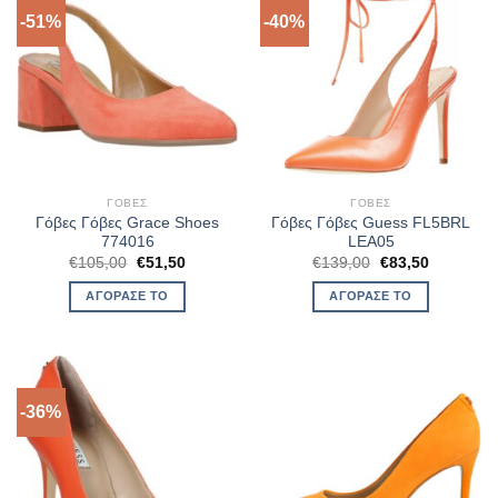
-51%
-40%
ΓΌΒΕΣ
ΓΌΒΕΣ
Γόβες Γόβες Grace Shoes
Γόβες Γόβες Guess FL5BRL
774016
LEA05
Original
Η
Original
Η
€
105,00
€
51,50
€
139,00
€
83,50
price
τρέχουσα
price
τρέχουσα
was:
τιμή
was:
τιμή
ΑΓΌΡΑΣΈ ΤΟ
ΑΓΌΡΑΣΈ ΤΟ
€105,00.
είναι:
€139,00.
είναι:
€51,50.
€83,50.
-36%