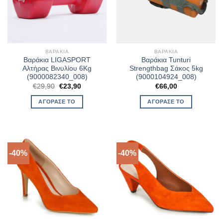
ΒΑΡΆΚΙΑ
ΒΑΡΆΚΙΑ
Βαράκια LIGASPORT
Βαράκια Tunturi
Αλτήρας Βινυλίου 6Kg
Strengthbag Σάκος 5kg
(9000082340_008)
(9000104924_008)
Original
Η
€
29,90
€
23,90
€
66,00
price
τρέχουσα
was:
τιμή
ΑΓΌΡΑΣΈ ΤΟ
ΑΓΌΡΑΣΈ ΤΟ
€29,90.
είναι:
€23,90.
-40%
-40%