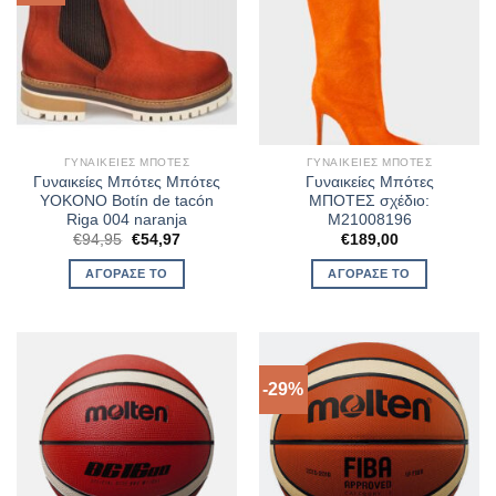
ΓΥΝΑΙΚΕΊΕΣ ΜΠΌΤΕΣ
ΓΥΝΑΙΚΕΊΕΣ ΜΠΌΤΕΣ
Γυναικείες Μπότες Μπότες
Γυναικείες Μπότες
YOKONO Botín de tacón
ΜΠΟΤΕΣ σχέδιο:
Riga 004 naranja
M21008196
Original
Η
€
94,95
€
54,97
€
189,00
price
τρέχουσα
was:
τιμή
ΑΓΌΡΑΣΈ ΤΟ
ΑΓΌΡΑΣΈ ΤΟ
€94,95.
είναι:
€54,97.
-29%