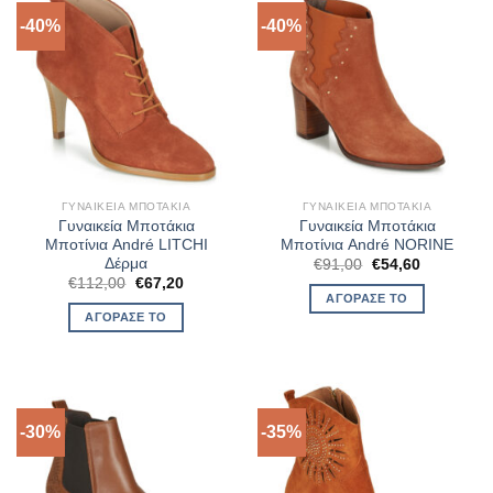
-40%
-40%
ΓΥΝΑΙΚΕΊΑ ΜΠΟΤΆΚΙΑ
ΓΥΝΑΙΚΕΊΑ ΜΠΟΤΆΚΙΑ
Γυναικεία Μποτάκια
Γυναικεία Μποτάκια
Μποτίνια André LITCHI
Μποτίνια André NORINE
Δέρμα
Original
Η
€
91,00
€
54,60
price
τρέχουσα
Original
Η
€
112,00
€
67,20
was:
τιμή
price
τρέχουσα
ΑΓΌΡΑΣΈ ΤΟ
€91,00.
είναι:
was:
τιμή
ΑΓΌΡΑΣΈ ΤΟ
€54,60.
€112,00.
είναι:
€67,20.
-30%
-35%