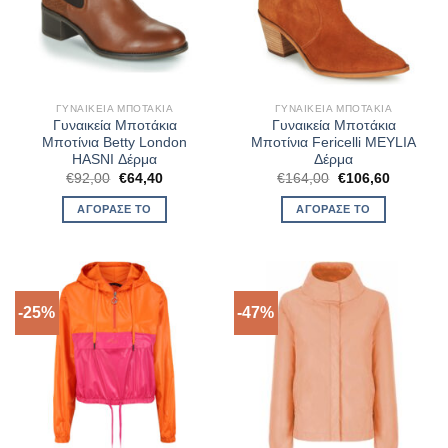
ΓΥΝΑΙΚΕΊΑ ΜΠΟΤΆΚΙΑ
ΓΥΝΑΙΚΕΊΑ ΜΠΟΤΆΚΙΑ
Γυναικεία Μποτάκια
Γυναικεία Μποτάκια
Μποτίνια Betty London
Μποτίνια Fericelli MEYLIA
HASNI Δέρμα
Δέρμα
Original
Η
Original
Η
€
92,00
€
64,40
€
164,00
€
106,60
price
τρέχουσα
price
τρέχουσ
was:
τιμή
was:
τιμή
ΑΓΌΡΑΣΈ ΤΟ
ΑΓΌΡΑΣΈ ΤΟ
€92,00.
είναι:
€164,00.
είναι:
€64,40.
€106,60.
-25%
-47%