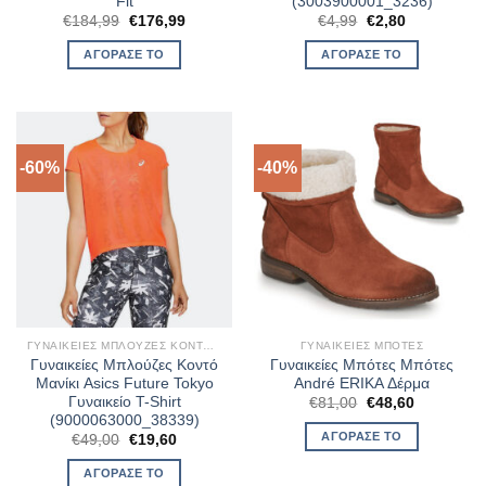
Fit
(3003900001_3236)
Original
Η
Original
Η
€
184,99
€
176,99
€
4,99
€
2,80
price
τρέχουσα
price
τρέχουσα
was:
τιμή
was:
τιμή
ΑΓΌΡΑΣΈ ΤΟ
ΑΓΌΡΑΣΈ ΤΟ
€184,99.
είναι:
€4,99.
είναι:
€176,99.
€2,80.
-60%
-40%
ΓΥΝΑΙΚΕΊΕΣ ΜΠΛΟΎΖΕΣ ΚΟΝΤΌ ΜΑΝΊΚΙ
ΓΥΝΑΙΚΕΊΕΣ ΜΠΌΤΕΣ
Γυναικείες Μπλούζες Κοντό
Γυναικείες Μπότες Μπότες
Μανίκι Asics Future Tokyo
André ERIKA Δέρμα
Γυναικείο T-Shirt
Original
Η
€
81,00
€
48,60
price
τρέχουσα
(9000063000_38339)
was:
τιμή
ΑΓΌΡΑΣΈ ΤΟ
Original
Η
€
49,00
€
19,60
€81,00.
είναι:
price
τρέχουσα
€48,60.
was:
τιμή
ΑΓΌΡΑΣΈ ΤΟ
€49,00.
είναι: