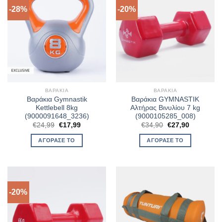
-28%
-20%
ΒΑΡΆΚΙΑ
ΒΑΡΆΚΙΑ
Βαράκια Gymnastik
Βαράκια GYMNASTIK
Kettlebell 8kg
Αλτήρας Βινυλίου 7 kg
(9000091648_3236)
(9000105285_008)
Original
Η
Original
Η
€
24,99
€
17,99
€
34,90
€
27,90
price
τρέχουσα
price
τρέχουσα
was:
τιμή
was:
τιμή
ΑΓΌΡΑΣΈ ΤΟ
ΑΓΌΡΑΣΈ ΤΟ
€24,99.
είναι:
€34,90.
είναι:
€17,99.
€27,90.
-20%