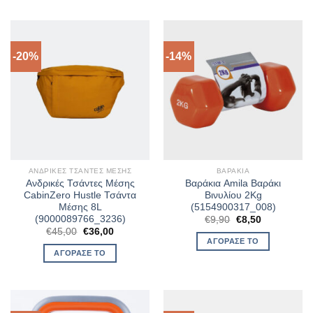
-20%
-14%
ΑΝΔΡΙΚΈΣ ΤΣΆΝΤΕΣ ΜΈΣΗΣ
ΒΑΡΆΚΙΑ
Ανδρικές Τσάντες Μέσης
Βαράκια Amila Βαράκι
CabinZero Hustle Τσάντα
Βινυλίου 2Kg
Μέσης 8L
(5154900317_008)
(9000089766_3236)
Original
Η
€
9,90
€
8,50
price
τρέχουσα
Original
Η
€
45,00
€
36,00
was:
τιμή
price
τρέχουσα
ΑΓΌΡΑΣΈ ΤΟ
€9,90.
είναι:
was:
τιμή
ΑΓΌΡΑΣΈ ΤΟ
€8,50.
€45,00.
είναι:
€36,00.