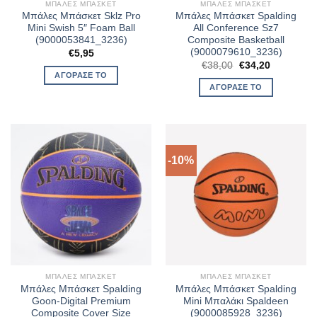
ΜΠΆΛΕΣ ΜΠΆΣΚΕΤ
ΜΠΆΛΕΣ ΜΠΆΣΚΕΤ
Μπάλες Μπάσκετ Sklz Pro
Μπάλες Μπάσκετ Spalding
Mini Swish 5″ Foam Ball
All Conference Sz7
(9000053841_3236)
Composite Basketball
(9000079610_3236)
€
5,95
Original
Η
€
38,00
€
34,20
price
τρέχουσα
ΑΓΌΡΑΣΈ ΤΟ
was:
τιμή
ΑΓΌΡΑΣΈ ΤΟ
€38,00.
είναι:
€34,20.
-10%
ΜΠΆΛΕΣ ΜΠΆΣΚΕΤ
ΜΠΆΛΕΣ ΜΠΆΣΚΕΤ
Μπάλες Μπάσκετ Spalding
Μπάλες Μπάσκετ Spalding
Goon-Digital Premium
Mini Μπαλάκι Spaldeen
Composite Cover Size
(9000085928_3236)