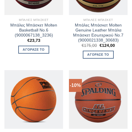
ΜΠΆΛΕΣ ΜΠΆΣΚΕΤ
ΜΠΆΛΕΣ ΜΠΆΣΚΕΤ
Μπάλες Μπάσκετ Molten
Μπάλες Μπάσκετ Molten
Basketball No.6
Genuine Leather Μπάλα
(9000067138_3236)
Μπάσκετ Εσωτερικού No.7
(9000021338_30683)
€
23,73
Original
Η
€
175,00
€
124,00
price
τρέχουσ
ΑΓΌΡΑΣΈ ΤΟ
was:
τιμή
ΑΓΌΡΑΣΈ ΤΟ
€175,00.
είναι:
€124,00.
-10%