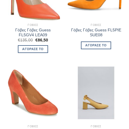
ΓΌΒΕΣ
ΓΌΒΕΣ
Γόβες Γόβες Guess
Γόβες Γόβες Guess FL5PIE
FL5GV4 LEA09
SUE08
Original
Η
€
135,00
€
86,50
price
τρέχουσα
ΑΓΌΡΑΣΈ ΤΟ
was:
τιμή
ΑΓΌΡΑΣΈ ΤΟ
€135,00.
είναι:
€86,50.
ΓΌΒΕΣ
ΓΌΒΕΣ