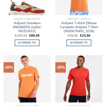
ΑΝΔΡΙΚΆ SNEAKERS
ΑΝΔΡΙΚΆ T-SHIRTS
Ανδρικά Sneakers
Ανδρικά T-shirts Ellesse
SNEAKERS σχέδιο:
Canaletto Ανδρικό T-Shirt
M532J5311
(9000076403_3236)
Original
Η
Original
Η
€
135,00
€
89,00
€
29,00
€
14,50
price
τρέχουσα
price
τρέχουσα
was:
τιμή
was:
τιμή
ΑΓΌΡΑΣΈ ΤΟ
ΑΓΌΡΑΣΈ ΤΟ
€135,00.
είναι:
€29,00.
είναι:
€89,00.
€14,50.
-50%
-30%