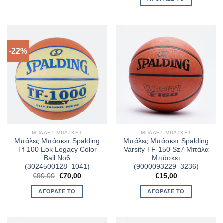
-22%
ΜΠΆΛΕΣ ΜΠΆΣΚΕΤ
ΜΠΆΛΕΣ ΜΠΆΣΚΕΤ
Μπάλες Μπάσκετ Spalding
Μπάλες Μπάσκετ Spalding
Tf-100 Eok Legacy Color
Varsity TF-150 Sz7 Μπάλα
Ball No6
Μπάσκετ
(3024500128_1041)
(9000093229_3236)
Original
Η
€
90,00
€
70,00
€
15,00
price
τρέχουσα
was:
τιμή
ΑΓΌΡΑΣΈ ΤΟ
ΑΓΌΡΑΣΈ ΤΟ
€90,00.
είναι:
€70,00.