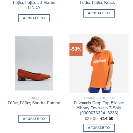
Γόβες Γόβες JB Martin
Γόβες Γόβες Krack –
LINDA
ΑΓΌΡΑΣΈ ΤΟ
ΑΓΌΡΑΣΈ ΤΟ
-50%
ΓΌΒΕΣ
ΓΥΝΑΙΚΕΊΑ CROP TOP
Γόβες Γόβες Sandra Fontan
Γυναικεία Crop Top Ellesse
–
Albany Γυναικείο T-Shirt
(9000076324_3236)
Original
Η
€
29,00
€
14,50
ΑΓΌΡΑΣΈ ΤΟ
price
τρέχουσα
was:
τιμή
ΑΓΌΡΑΣΈ ΤΟ
€29,00.
είναι: