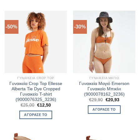
€14,50.
-50%
-30%
ΓΥΝΑΙΚΕΊΑ CROP TOP
ΓΥΝΑΙΚΕΊΑ ΜΑΓΙΌ
Γυναικεία Crop Top Ellesse
Γυναικεία Μαγιό Emerson
Alberta Tie Dye Cropped
Γυναικείο Μπικίνι
Γυναικείο T-shirt
(9000078162_3236)
(9000076325_3236)
Original
Η
€
29,90
€
20,93
price
τρέχουσα
Original
Η
€
25,00
€
12,50
was:
τιμή
price
τρέχουσα
ΑΓΌΡΑΣΈ ΤΟ
€29,90.
είναι:
was:
τιμή
ΑΓΌΡΑΣΈ ΤΟ
€20,93.
€25,00.
είναι:
€12,50.