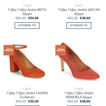
ΓΌΒΕΣ
ΓΌΒΕΣ
Γόβες Γόβες André BETH
Γόβες Γόβες André JAYLYN
Δέρμα
Δέρμα
Original
Η
Original
Η
€
91,00
€
54,60
€
81,00
€
48,60
price
τρέχουσα
price
τρέχουσα
was:
τιμή
was:
τιμή
ΑΓΌΡΑΣΈ ΤΟ
ΑΓΌΡΑΣΈ ΤΟ
€91,00.
είναι:
€81,00.
είναι:
€54,60.
€48,60.
-40%
-40%
ΓΌΒΕΣ
ΓΌΒΕΣ
Γόβες Γόβες André LAURIA
Γόβες Γόβες André
Συνθετικό
MANUELA Δέρμα
Original
Η
Original
Η
€
50,00
€
30,00
€
81,00
€
48,60
price
τρέχουσα
price
τρέχουσα