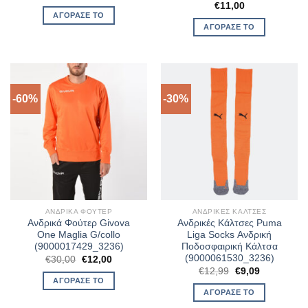
price
τρέχουσα
€
11,00
was:
τιμή
ΑΓΌΡΑΣΈ ΤΟ
€35,00.
είναι:
ΑΓΌΡΑΣΈ ΤΟ
€21,00.
-60%
-30%
ΑΝΔΡΙΚΆ ΦΟΎΤΕΡ
ΑΝΔΡΙΚΈΣ ΚΆΛΤΣΕΣ
Ανδρικά Φούτερ Givova
Ανδρικές Κάλτσες Puma
One Maglia G/collo
Liga Socks Ανδρική
(9000017429_3236)
Ποδοσφαιρική Κάλτσα
(9000061530_3236)
Original
Η
€
30,00
€
12,00
price
τρέχουσα
Original
Η
€
12,99
€
9,09
was:
τιμή
price
τρέχουσα
ΑΓΌΡΑΣΈ ΤΟ
€30,00.
είναι:
was:
τιμή
ΑΓΌΡΑΣΈ ΤΟ
€12,00.
€12,99.
είναι:
€9,09.