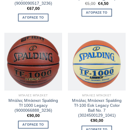
(9000090517_3236)
Original
Η
€
5,00
€
4,50
price
τρέχουσα
€
67,00
was:
τιμή
ΑΓΌΡΑΣΈ ΤΟ
€5,00.
είναι:
ΑΓΌΡΑΣΈ ΤΟ
€4,50.
ΜΠΆΛΕΣ ΜΠΆΣΚΕΤ
ΜΠΆΛΕΣ ΜΠΆΣΚΕΤ
Μπάλες Μπάσκετ Spalding
Μπάλες Μπάσκετ Spalding
Tf 1000 Legacy
Tf-100 Eok Legacy Color
(9000066888_3236)
Ball No. 7
(3024500129_1041)
€
90,00
€
90,00
ΑΓΌΡΑΣΈ ΤΟ
ΑΓΌΡΑΣΈ ΤΟ